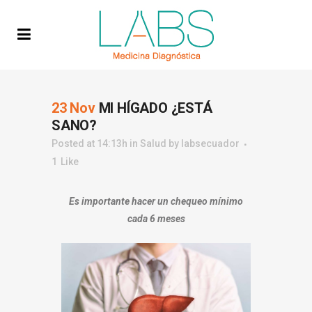
23 Nov
MI HÍGADO ¿ESTÁ
SANO?
Posted at 14:13h
in
Salud
by
labsecuador
1
Like
Es importante hacer un chequeo mínimo
cada 6 meses