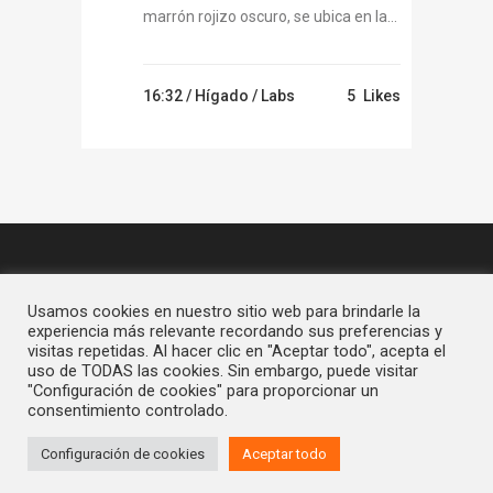
marrón rojizo oscuro, se ubica en la...
16:32 /
Hígado
/
Labs
5
Likes
Usamos cookies en nuestro sitio web para brindarle la
experiencia más relevante recordando sus preferencias y
visitas repetidas. Al hacer clic en "Aceptar todo", acepta el
uso de TODAS las cookies. Sin embargo, puede visitar
"Configuración de cookies" para proporcionar un
consentimiento controlado.
1
Configuración de cookies
Aceptar todo
© 2026 HUMANLABS. Todos los Derechos Reservados |
Desarrollado por:
Soludesign