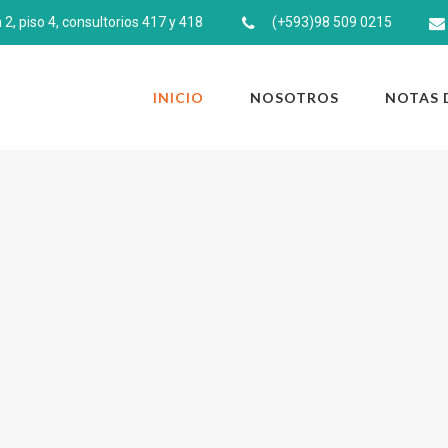
, piso 4, consultorios 417 y 418
(+593)98 509 0215
INICIO
NOSOTROS
NOTAS 