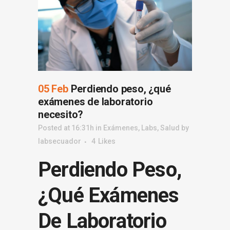
05 Feb
Perdiendo peso, ¿qué
exámenes de laboratorio
necesito?
Posted at 16:31h
in
Exámenes
,
Labs
,
Salud
by
labsecuador
4
Likes
Perdiendo Peso,
¿qué Exámenes
De Laboratorio