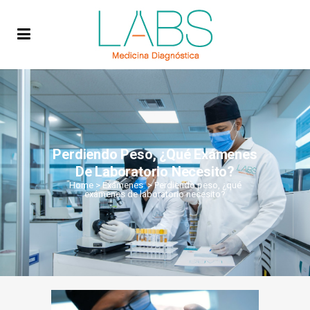
Perdiendo Peso, ¿qué Exámenes
De Laboratorio Necesito?
Home
>
Exámenes
>
Perdiendo peso, ¿qué
exámenes de laboratorio necesito?