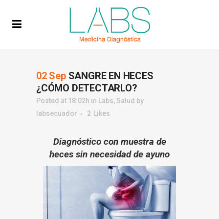
02 Sep
SANGRE EN HECES
¿CÓMO DETECTARLO?
Posted at 18:02h
in
Labs
,
Salud
by
labsecuador
2
Likes
Diagnóstico con muestra de
heces sin necesidad de ayuno