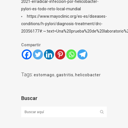
2021-erradicar-infeccion-por-helicobacter-
pylori-es-todo-reto-local-mundial
https://www.mayoclinic.org/es-es/diseases-
conditions/h-pylori/diagnosis-treatment/drc-
20356177#:~:text=Una%20prueba%20de%20laboratorio%
Compartir
Tags:
estomago
,
gastritis
,
helicobacter
Buscar