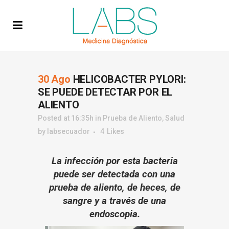
30 Ago
HELICOBACTER PYLORI:
SE PUEDE DETECTAR POR EL
ALIENTO
Posted at 16:35h
in
Prueba de Aliento
,
Salud
by
labsecuador
4
Likes
La infección por esta bacteria
puede ser detectada con una
prueba de aliento, de heces, de
sangre y a través de una
endoscopia.