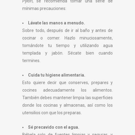
Pylori
, se recomienda tomar una serie de
mínimas precauciones:
Lávate las manos a menudo.
Sobre todo, después de ir al baño y antes de
cocinar o comer. Hazlo minuciosamente,
tomándote tu tiempo y utilizando agua
templada y jabón. Sécate bien cuando
termines.
Cuida tu higiene alimentaria.
Esto quiere decir que conserves, prepares y
cocines adecuadamente los alimentos.
También debes mantener limpia las superficies
donde los cocinas y almacenas, así como los
utensilios con que los preparas.
Sé precavido con el agua.
Bébela solo de fuentes limpias y seguras. y