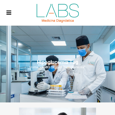
Hipoglucemia Tag
Home
>
Posts tagged "hipoglucemia"